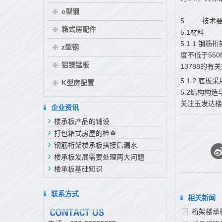
c型钢
5
技术
箱式房配件
5.1材料
5.1.1 钢
z型钢
度不低于550
铝镁锰板
13788的有
5.1.2 底
K型房配置
5.2结构构
关注玉发达楼
企业资讯
楼承板产品的铺设
打包箱式房屋的检查
钢筋桁架楼承板搭接后漏水
楼承板发展需要处理两大问题
楼承板基础知识
联系方式
相关新闻
桁架楼承