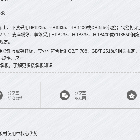
要求
筋桁架上、下弦采用HPB235、HRB335、HRB400或CRB550钢筋；
MPa；支座横筋、竖筋采用HPB235、HRB335、HRB400或CRB550钢筋。
关规定。
板采用冷轧板或镀锌板，应分别符合标准GB/T 708、GB/T 2518的相关规定
造与规格、尺寸
承板，了解更多楼承板知识
分享至
分享至
新浪微博
朋友圈
板材使用中核心优势