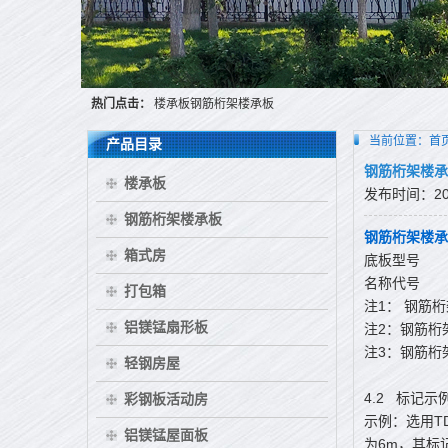
热门点击：
楼承板钢筋桁架楼承板
当前位置：
首
产品目录
钢筋桁架楼承
楼承板
发布时间：2015
钢筋桁架楼承板
钢筋桁架楼承
箱式房
底板型号
名称代号
打包箱
注1： 钢筋
铝镁锰扇形板
注2：钢筋桁
注3：钢筋桁
轻钢房屋
4.2
标记示
彩钢板活动房
示例：选用T
铝镁锰屋面板
为6m，其标记为：