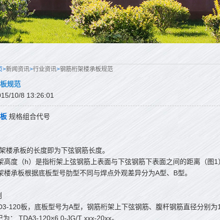
页>
新闻资讯
>
行业资讯
>
钢筋桁架楼承板规范
板规范
/10/8 13:26:01
板
规格组合代号
桁架楼承板的长度即为下弦钢筋长度。
架高度（h）是指桁架上弦钢筋上表面与下弦钢筋下表面之间的距离（图1
架楼承板根据底板型号肋型不同与焊点外观差异分为A型、B型。
例
D3-120板，底板型号为A型，钢筋桁架上下弦钢筋、腹杆钢筋直径分别为10
 TDA3-120×6.0-JG/T xxx-20xx。