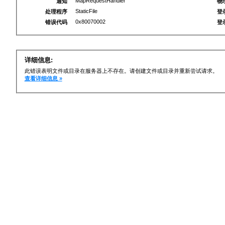
MapRequestHandler
通知
物
StaticFile
处理程序
登
0x80070002
错误代码
登
详细信息:
此错误表明文件或目录在服务器上不存在。请创建文件或目录并重新尝试请求。
查看详细信息 »