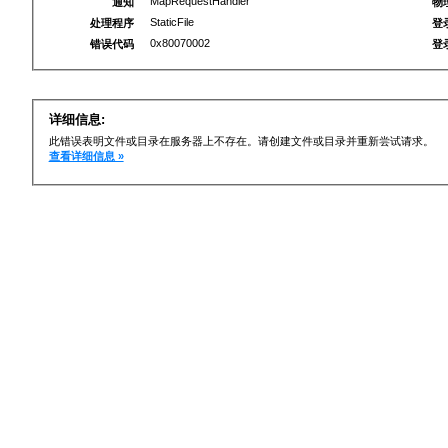
MapRequestHandler
通知
物
StaticFile
处理程序
登
0x80070002
错误代码
登
详细信息:
此错误表明文件或目录在服务器上不存在。请创建文件或目录并重新尝试请求。
查看详细信息 »