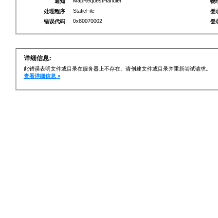
MapRequestHandler
通知
物
StaticFile
处理程序
登
0x80070002
错误代码
登
详细信息:
此错误表明文件或目录在服务器上不存在。请创建文件或目录并重新尝试请求。
查看详细信息 »