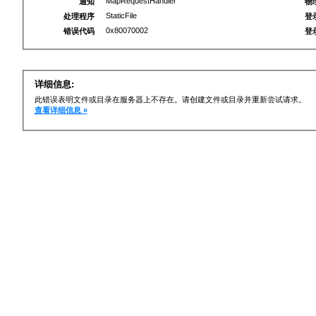
MapRequestHandler
通知
物
StaticFile
处理程序
登
0x80070002
错误代码
登
详细信息:
此错误表明文件或目录在服务器上不存在。请创建文件或目录并重新尝试请求。
查看详细信息 »