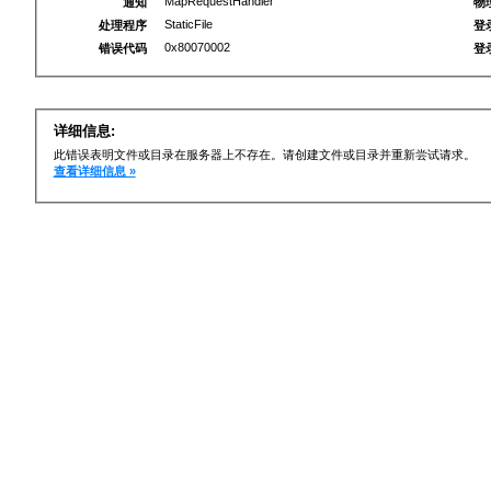
MapRequestHandler
通知
物
StaticFile
处理程序
登
0x80070002
错误代码
登
详细信息:
此错误表明文件或目录在服务器上不存在。请创建文件或目录并重新尝试请求。
查看详细信息 »