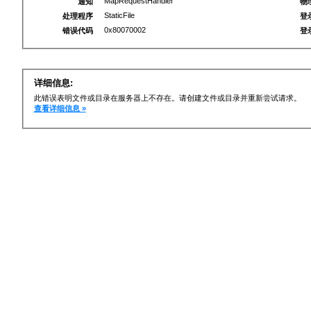
MapRequestHandler
通知
物
StaticFile
处理程序
登
0x80070002
错误代码
登
详细信息:
此错误表明文件或目录在服务器上不存在。请创建文件或目录并重新尝试请求。
查看详细信息 »