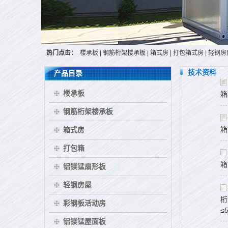
热门点击：
楼承板
|
钢筋桁架楼承板
|
箱式房
|
打包箱式房
|
轻钢房
技术资料
产品目录
楼承板
箱
钢筋桁架楼承板
箱
箱式房
打包箱
箱
铝镁锰扇形板
轻钢房屋
桁
彩钢板活动房
≤
铝镁锰屋面板