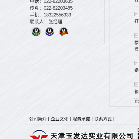
电话：022-82203635
传真：022-82203495
手机：18322556333
打
联系人：张经理
楼
模
钢
箱
共
公司简介
|
企业文化
|
服务承诺
|
联系方式
|