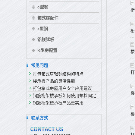
c型钢
桁
箱式房配件
z型钢
桁
铝镁锰板
K型房配置
楼
常见问题
打
打包箱式房轻钢结构的特点
楼承板产品的灵活性能
打包箱式房屋用户安全应用建议
楼
钢筋桁架楼承板如何使用螺栓固定
钢筋桁架楼承板产品更实用
楼
联系方式
打