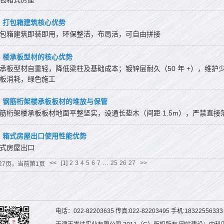
打包箱建筑核心优势
包箱建筑即装即用，环保整洁，布局活，可自由拼接
楼承板型材的核心优势
承板型材自重轻，降低梁柱及基础成本；镀锌层耐久（50 年 +），维护
板消耗，绿色施工
钢筋桁架楼承板板材的堆放与保管
筋桁架楼承板板材地面平整坚实，设通长垫木（间距 1.5m），严禁直接
箱式房屋出口使用性能优势
式房屋出口
<<
[1]
2
3
4
5
6
7
…
25
26
27
>>
27页，当前第1页
电话：022-82203635 传真:022-82203495 手机:1832255633