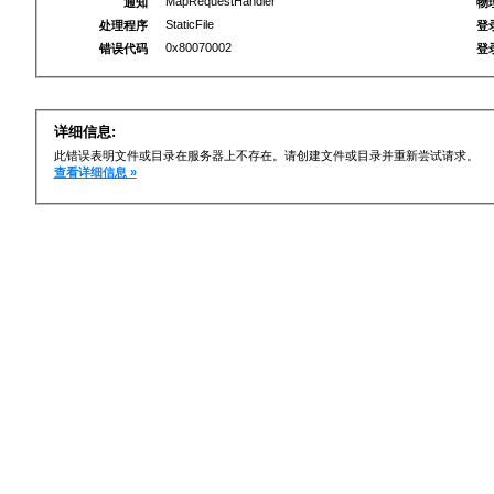
MapRequestHandler
通知
物
StaticFile
处理程序
登
0x80070002
错误代码
登
详细信息:
此错误表明文件或目录在服务器上不存在。请创建文件或目录并重新尝试请求。
查看详细信息 »