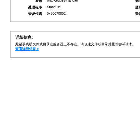
MapRequestHandler
通知
物
StaticFile
处理程序
登
0x80070002
错误代码
登
详细信息:
此错误表明文件或目录在服务器上不存在。请创建文件或目录并重新尝试请求。
查看详细信息 »