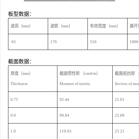
板型数据：
波高（mm）
波距（mm）
有效宽度（mm）
展开
65
170
510
1000
截面数据：
厚度（mm）
截面惯性矩 （cm4/m）
截面抵抗矩 （
Thickness
Moment of inertia
Section of mo
0.75
92.44
21.01
0.9
99.84
22.69
1.0
110.93
25.21