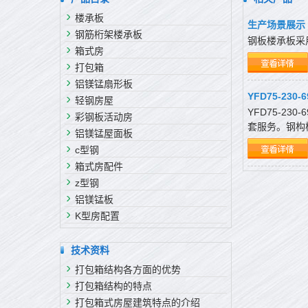
楼承板
生产场景展示
钢筋桁架楼承板
钢板楼承板采
箱式房
打包箱
铝镁锰扇形板
YFD75-230
轻钢房屋
YFD75-
彩钢板活动房
套服务。钢构
铝镁锰屋面板
c型钢
箱式房配件
z型钢
铝镁锰板
K型房配置
技术资料
打包箱结构各方面的优势
打包箱结构的特点
打包箱式房屋建筑特点的介绍